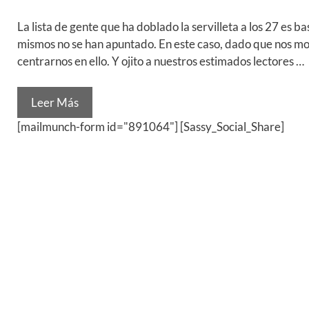
La lista de gente que ha doblado la servilleta a los 27 es 
mismos no se han apuntado. En este caso, dado que nos mola
centrarnos en ello. Y ojito a nuestros estimados lectores …
Leer Más
[mailmunch-form id="891064"] [Sassy_Social_Share]