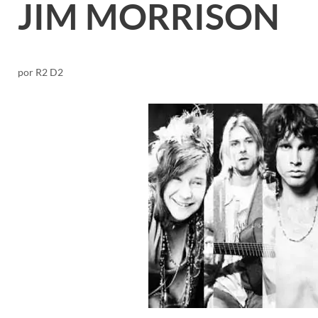
JIM MORRISON
por
R2 D2