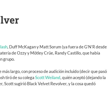
lver
lash
, Duff McKagan y Matt Sorum (ya fuera de G’N’R desde
batería de Ozzy y Mötley Crüe, Randy Castillo, que había
un grupo.
e más largo, con proceso de audición incluido (decir que pasó
lash tiró de su colega
Scott Weiland
, quién aceptó (dejando la
, Scott sugirió Black Velvet Revolver, y la cosa quedó