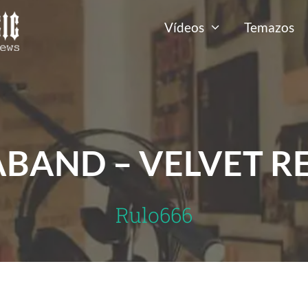
Vídeos
Temazos
BAND – VELVET R
Rulo666