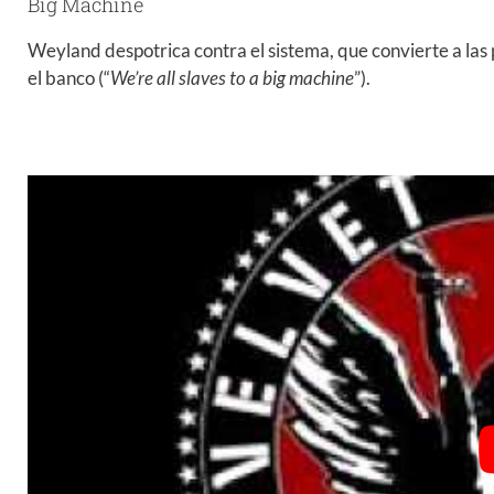
Big Machine
Weyland despotrica contra el sistema, que convierte a las 
el banco (“
We’re all slaves to a big machine
”).