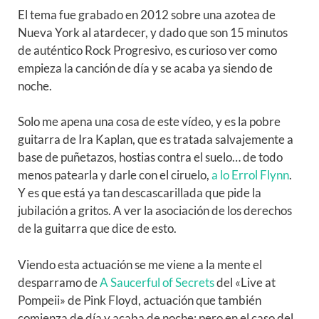
El tema fue grabado en 2012 sobre una azotea de
Nueva York al atardecer, y dado que son 15 minutos
de auténtico Rock Progresivo, es curioso ver como
empieza la canción de día y se acaba ya siendo de
noche.
Solo me apena una cosa de este vídeo, y es la pobre
guitarra de Ira Kaplan, que es tratada salvajemente a
base de puñetazos, hostias contra el suelo… de todo
menos patearla y darle con el ciruelo,
a lo Errol Flynn
.
Y es que está ya tan descascarillada que pide la
jubilación a gritos. A ver la asociación de los derechos
de la guitarra que dice de esto.
Viendo esta actuación se me viene a la mente el
desparramo de
A Saucerful of Secrets
del «Live at
Pompeii» de Pink Floyd, actuación que también
comienza de día y acaba de noche; pero en el caso del