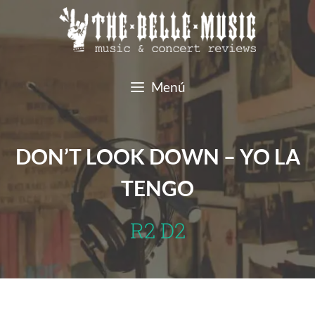
Saltar
al
contenido
Menú
DON’T LOOK DOWN – YO LA
TENGO
R2 D2