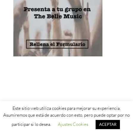
Este sitio web utiliza cookies para mejorar su experiencia.
Aviso Legal
-
Política de Privacidad
-
Política de Cookies
Asumiremos que está de acuerdo con esto, pero puede optar por no
participar si lo desea.
Ajustes Cookies
ACEPTAR
© 2019 - 2026 The Belle Music. Design by
Linketer