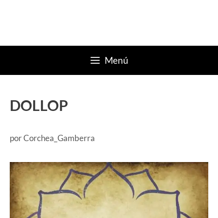
Saltar
al
contenido
Menú
DOLLOP
por
Corchea_Gamberra