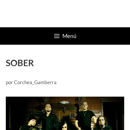
Saltar
al
contenido
Menú
SOBER
por
Corchea_Gamberra