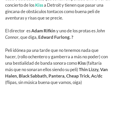
concierto de los
Kiss
a Detroit y tienen que pasar una
gincana de obstáculos tontacos como buena peli de
aventuras y risas que se precie.
El director es
Adam Rifkin
y uno de los protas es
John
Connor
, que diga,
Edward Furlong. ?
Peli idónea pa una tarde que no tenemos nada que
hacer, (rollo ochentero y gamberra a más no poder) con
una bestialidad de banda sonora como
Kiss
(faltaría
más que no sonaran ellos siendo su peli)
Thin Lizzy, Van
Halen, Black Sabbath, Pantera, Cheap Trick, Ac/dc
(flipas, sin música buena que vamos, oiga)