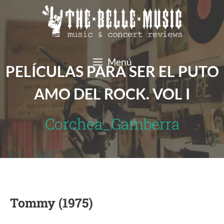
Saltar
al
contenido
Menú
PELÍCULAS PARA SER EL PUTO
AMO DEL ROCK. VOL I
Corchea_Gamberra
Tommy (1975)