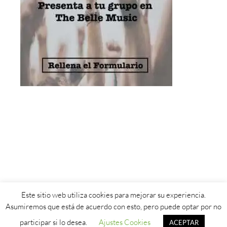
Este sitio web utiliza cookies para mejorar su experiencia.
Aviso Legal
-
Política de Privacidad
-
Política de Cookies
Asumiremos que está de acuerdo con esto, pero puede optar por no
participar si lo desea.
Ajustes Cookies
ACEPTAR
© 2019 - 2026 The Belle Music. Design by
Linketer