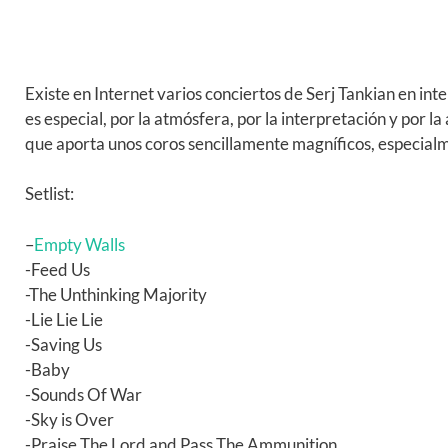
Existe en Internet varios conciertos de Serj Tankian en int
es especial, por la atmósfera, por la interpretación y por l
que aporta unos coros sencillamente magníficos, especialm
Setlist:
–
Empty Walls
-Feed Us
-The Unthinking Majority
-Lie Lie Lie
-Saving Us
-Baby
-Sounds Of War
-Sky is Over
-Praise The Lord and Pass The Ammunition