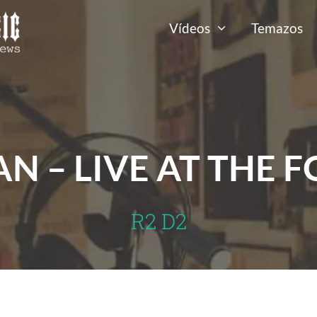
Vídeos
Temazos
N – LIVE AT THE 
R2 D2