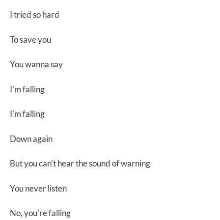
I tried so hard
To save you
You wanna say
I’m falling
I’m falling
Down again
But you can’t hear the sound of warning
You never listen
No, you’re falling