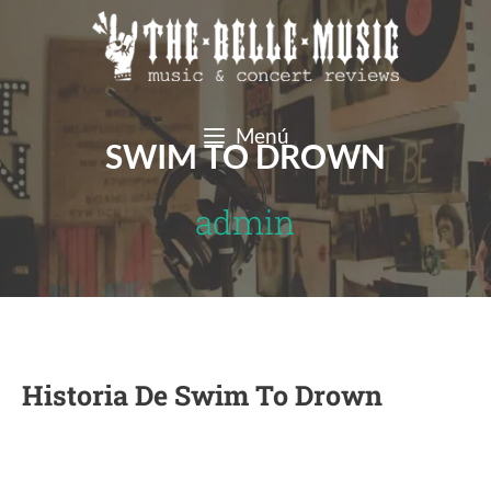
Saltar
al
contenido
Menú
SWIM TO DROWN
admin
Historia De Swim To Drown