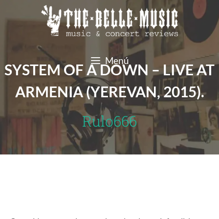
Saltar
al
contenido
Menú
SYSTEM OF A DOWN – LIVE AT
ARMENIA (YEREVAN, 2015).
Rulo666