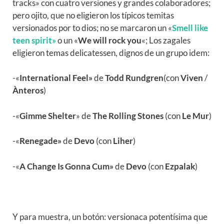
tracks» con cuatro versiones y grandes colaboradores;
pero ojito, que no eligieron los típicos temitas
versionados por to dios; no se marcaron un «
Smell like
teen spirit»
o un «
We will rock you
«; Los zagales
eligieron temas delicatessen, dignos de un grupo idem:
-«
International Feel»
de
Todd Rundgren
(con
Viven
/
Ànteros
)
-«
Gimme Shelter
» de
The Rolling Stones
(con
Le Mur
)
-«
Renegade»
de
Devo
(con
Liher
)
-«
A Change Is Gonna Cum»
de
Devo
(con
Ezpalak
)
Y para muestra, un botón: versionaca potentísima que