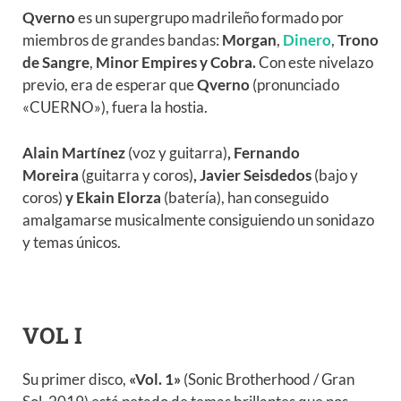
Qverno
es un supergrupo madrileño formado por
miembros de grandes bandas:
Morgan
,
Dinero
,
Trono
de Sangre
,
Minor Empires y Cobra.
Con este nivelazo
previo, era de esperar que
Qverno
(pronunciado
«CUERNO»), fuera la hostia.
Alain Martínez
(voz y guitarra)
, Fernando
Moreira
(guitarra y coros)
, Javier Seisdedos
(bajo y
coros)
y Ekain Elorza
(batería), han conseguido
amalgamarse musicalmente consiguiendo un sonidazo
y temas únicos.
VOL I
Su primer disco,
«Vol. 1»
(Sonic Brotherhood / Gran