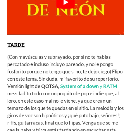
TARDE
(Con mayúsculas y subrayado, por si no te habías
percatado e incluso incluyo pareado, y no le pongo
fosforito porque no tengo que si no, te dejo ciego) Flipo
con este tema. Sin duda, mi favorito de su repertorio.
Versión light de
QOTSA,
System of a down
y
RATM
mezcladito todo con un poquito de pop e indie que, al
loro, en este caso mal no le viene, ya que crean un
temazo de los que te quedas en el sitio. La melodía y los
giros de voz son hipnóticos y ¡qué puto bajo, señores!;
riffs, guitarracas, final que lo flipas. Venga que se me
cae la baba y tú ya estás tardando en escuchar esta