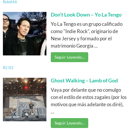
Rulo666
Don’t Look Down – Yo La Tengo
Yo La Tengo es un grupo calificado
como "Indie Rock", originario de
New Jersey y formado por el
matrimonio Georgia ...
Seguir Leyendo...
R2 D2
Ghost Walking – Lamb of God
Vaya por delante que no comulgo
con el estilo de estos zagales (por los
motivos que más adelante os diré),
...
Seguir Leyendo...