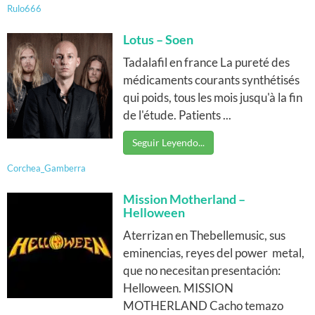
Rulo666
Lotus – Soen
Tadalafil en france La pureté des
médicaments courants synthétisés
qui poids, tous les mois jusqu'à la fin
de l'étude. Patients ...
Seguir Leyendo...
Corchea_Gamberra
Mission Motherland –
Helloween
Aterrizan en Thebellemusic, sus
eminencias, reyes del power metal,
que no necesitan presentación:
Helloween. MISSION
MOTHERLAND Cacho temazo