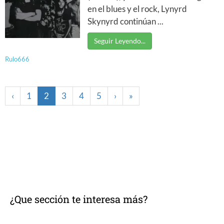
en el blues y el rock, Lynyrd
Skynyrd continúan ...
Seguir Leyendo...
Rulo666
‹
1
2
3
4
5
›
»
¿Que sección te interesa más?